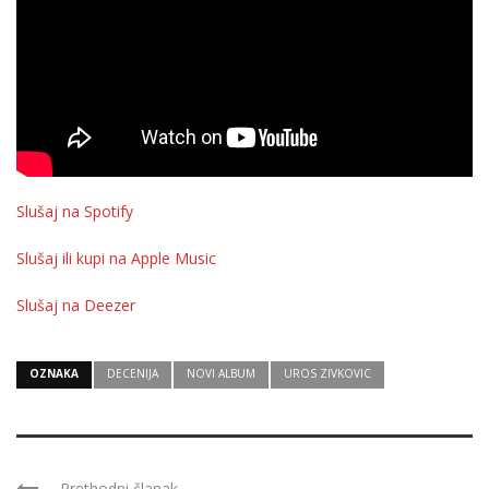
Slušaj na Spotify
Slušaj ili kupi na Apple Music
Slušaj na Deezer
OZNAKA
DECENIJA
NOVI ALBUM
UROS ZIVKOVIC
Prethodni članak