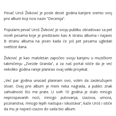
Pevač Uroš Živković je posle deset godina karijere snimio svoj
prvi album koji nosi naziv “Decenija”.
Popularni pevač Uroš Živković je svoju publiku obradovao sa pet
novih pesama koje je predstavio kao A stranu albuma i najavio
B stranu albuma na jesen kada će još pet pesama ugledati
svetlost dana.
Živković je kao maloletan započeo svoju karijeru u muzičkom
takmičenju „Zvezde Granda“, a za naš portal ističe da je već
nekoliko godina ranije planirao ovaj veliki projekat.
„Već par godina unazad planiram ovo, volim da zaokružujem
stvari. Ovaj prvi album je meni neka nagrada, a publici znak
zahvalnosti što me prate. U ovih 10 godina je stalo mnogo
neprospavanih noći, mnogo putovanja, izazova, umora,
poznanstva, mnogo lepih nastupa i iskustava“, kaže Uroš i ističe
da mu je najveći izazov do sada bio album.