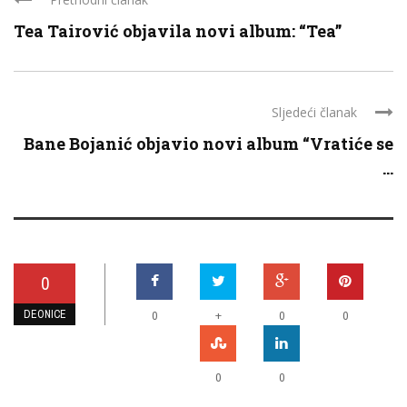
Tea Tairović objavila novi album: “Tea”
Sljedeći članak
Bane Bojanić objavio novi album “Vratiće se
...
0
DEONICE
+
0
0
0
0
0