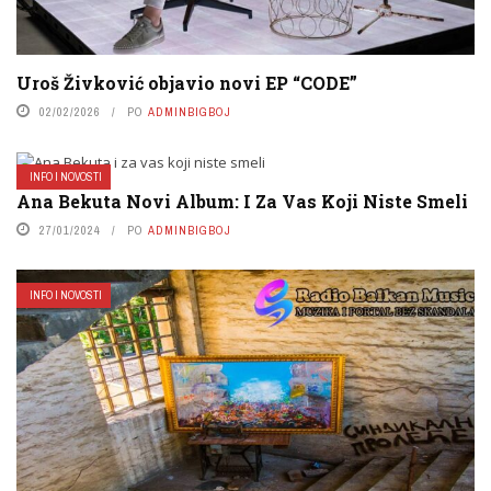
Uroš Živković objavio novi EP “CODE”
02/02/2026
PO
ADMINBIGBOJ
INFO I NOVOSTI
Ana Bekuta Novi Album: I Za Vas Koji Niste Smeli
27/01/2024
PO
ADMINBIGBOJ
INFO I NOVOSTI