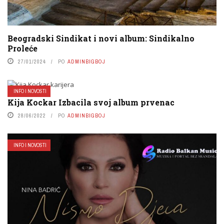
Beogradski Sindikat i novi album: Sindikalno
Proleće
27/01/2024
PO
ADMINBIGBOJ
INFO I NOVOSTI
Kija Kockar Izbacila svoj album prvenac
28/06/2022
PO
ADMINBIGBOJ
INFO I NOVOSTI