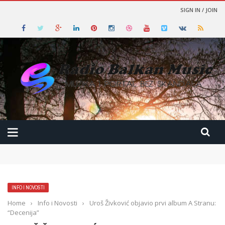
SIGN IN / JOIN
INFO I NOVOSTI
Home
›
Info i Novosti
›
Uroš Živković objavio prvi album A Stranu:
“Decenija”