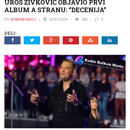
UROŠ ŽIVKOVIĆ OBJAVIO PRVI
ALBUM A STRANU: “DECENIJA”
PO
ADMINBIGBOJ
03/07/2024
383
0
DELI: