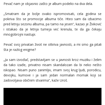
Pevač nam je objasnio zašto je album podelio na dva dela.
„Smatram da je bolje ovako ispromovisati, cela godina se
pokriva što se promocije albuma tiče. Hteo sam da izbacimo
pred letnju sezonu albuma, pa tamo na jesen“, kazao je Živković
i istakao da je letnja turneja već krenula, te da ga čekaju
mnogobrojni nastupi.
Pevač svoj privatan život ne otkriva javnosti, a mi smo ga pitali
šta je razlog enigme?
„Ja sam izvođač, predstavljam se u javnosti kroz muziku i želim
da tako izađe, privatno nisam skandalozan da bi neko nešto
iskopao. Nisam puno zanimljiv, imam svoj krug ljudi, porodicu,
devojku, kumove i ja sam jedan normalan momak koji se
zadovoljava običnim stvarima“, kaže Uroš.