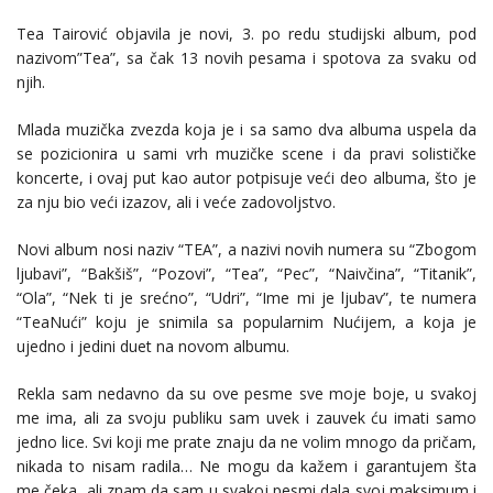
Tea Tairović objavila je novi, 3. po redu studijski album, pod
nazivom”Tea”, sa čak 13 novih pesama i spotova za svaku od
njih.
Mlada muzička zvezda koja je i sa samo dva albuma uspela da
se pozicionira u sami vrh muzičke scene i da pravi solističke
koncerte, i ovaj put kao autor potpisuje veći deo albuma, što je
za nju bio veći izazov, ali i veće zadovoljstvo.
Novi album nosi naziv “TEA”, a nazivi novih numera su “Zbogom
ljubavi”, “Bakšiš”, “Pozovi”, “Tea”, “Pec”, “Naivčina”, “Titanik”,
“Ola”, “Nek ti je srećno”, “Udri”, “Ime mi je ljubav”, te numera
“TeaNući” koju je snimila sa popularnim Nućijem, a koja je
ujedno i jedini duet na novom albumu.
Rekla sam nedavno da su ove pesme sve moje boje, u svakoj
me ima, ali za svoju publiku sam uvek i zauvek ću imati samo
jedno lice. Svi koji me prate znaju da ne volim mnogo da pričam,
nikada to nisam radila… Ne mogu da kažem i garantujem šta
me čeka, ali znam da sam u svakoj pesmi dala svoj maksimum i