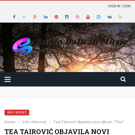
SIGN IN / JOIN
INFO I NOVOSTI
Home
›
Info i Novosti
›
Tea Tairović objavila novi album: “Tea”
TEA TAIROVIĆ OBJAVILA NOVI