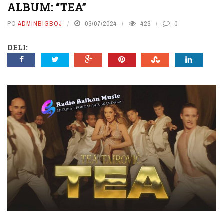
ALBUM: “TEA”
PO
ADMINBIGBOJ
03/07/2024
423
0
DELI: