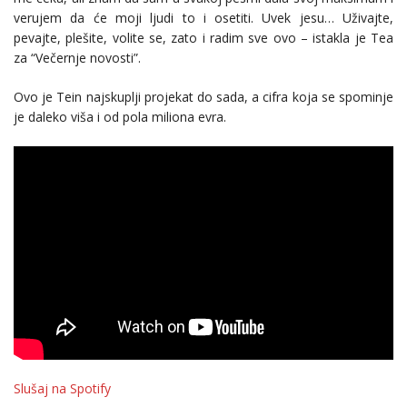
verujem da će moji ljudi to i osetiti. Uvek jesu… Uživajte,
pevajte, plešite, volite se, zato i radim sve ovo – istakla je Tea
za “Večernje novosti”.
Ovo je Tein najskuplji projekat do sada, a cifra koja se spominje
je daleko viša i od pola miliona evra.
Slušaj na Spotify