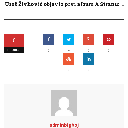
Uroš Živković objavio prvi album A Stranu: ...
0
DEONICE
+
0
0
0
0
0
adminbigboj