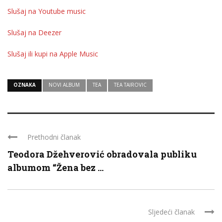
Slušaj na Youtube music
Slušaj na Deezer
Slušaj ili kupi na Apple Music
OZNAKA
NOVI ALBUM
TEA
TEA TAIROVIC
Prethodni članak
Teodora Džehverović obradovala publiku
albumom “Žena bez ...
Sljedeći članak