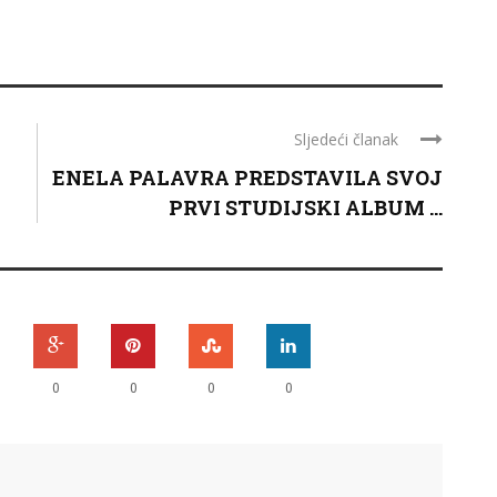
Sljedeći članak
ENELA PALAVRA PREDSTAVILA SVOJ
PRVI STUDIJSKI ALBUM ...
0
0
0
0