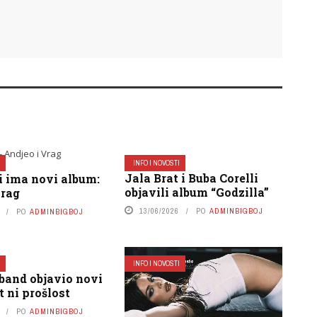
I
INFO I NOVOSTI
Jala Brat i Buba Corelli
i ima novi album:
objavili album “Godzilla”
Vrag
13/06/2026
PO
ADMINBIGBOJ
PO
ADMINBIGBOJ
I
INFO I NOVOSTI
band objavio novi
t ni prošlost
PO
ADMINBIGBOJ