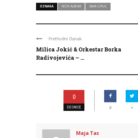
OZNAKA
NOVI ALBUM
SAVA CIPLIC
Prethodni članak
Milica Jokić & Orkestar Borka
Radivojevića – ...
0
DEONICE
+
0
Maja Tas