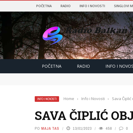
POČETNA
RADIO
INFO I NOVOSTI
SINGLOVI 
POČETNA
RADIO
INFO I NOVOS
Home
›
Info i Novosti
›
Sava Čiplić
INFO I NOVOSTI
SAVA ČIPLIĆ OB
PO
MAJA TAS
13/01/2023
458
0