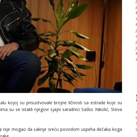
u kojoj su prisustvovale brojne ličnosti sa estrade koje su
 su se istakli njegovi sjajni saradnici Saško Nikolić, Steva
ji nije mogao da sakrije sreću povodom uspeha dečaka koga
rake.