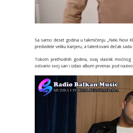
Sa samo deset godina u takmičenju „Neki Novi Kl
predvidele veliku karijeru, a talentovani dečak sada 
Tokom prethodnih godina, ovaj vlasnik moćnog v
ostvario svoj san i izdao album prvenac pod nazivo