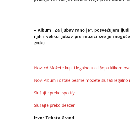
– Album „Za ljubav rano je“, posvećujem ljudi
njih i veliku ljubav pre muzici sve je moguće
zvuku.
Novi cd Možete kupiti legalno u cd šopu klikom ov
Novi Album i ostale pesme možete slušati legalno
Slušajte preko spotify
Slušajte preko deezer
Izvor Teksta Grand