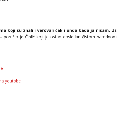
ma koji su znali i verovali čak i onda kada ja nisam. Uz
– poručio je Čiplić koji je ostao dosledan čistom narodnom
de
 na youtobe