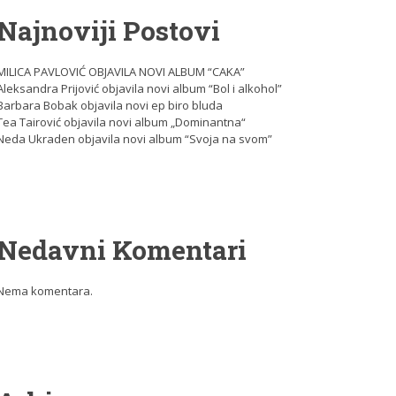
Najnoviji Postovi
MILICA PAVLOVIĆ OBJAVILA NOVI ALBUM “CAKA”
Aleksandra Prijović objavila novi album “Bol i alkohol”
Barbara Bobak objavila novi ep biro bluda
Tea Tairović objavila novi album „Dominantna“
Neda Ukraden objavila novi album “Svoja na svom”
Nedavni Komentari
Nema komentara.