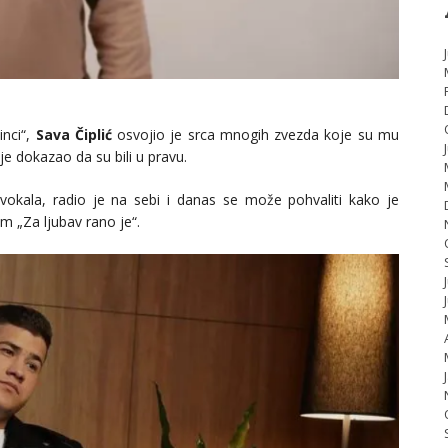
inci“,
Sava Čiplić
osvojio je srca mnogih zvezda koje su mu
je dokazao da su bili u pravu.
okala, radio je na sebi i danas se može pohvaliti kako je
m „Za ljubav rano je“.