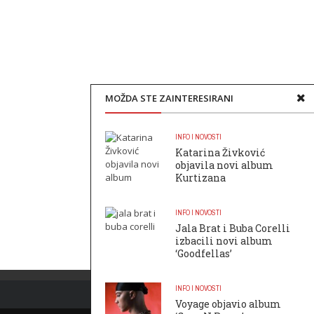
MOŽDA STE ZAINTERESIRANI
INFO I NOVOSTI
Katarina Živković
objavila novi album
Kurtizana
INFO I NOVOSTI
Jala Brat i Buba Corelli
izbacili novi album
‘Goodfellas’
INFO I NOVOSTI
Voyage objavio album