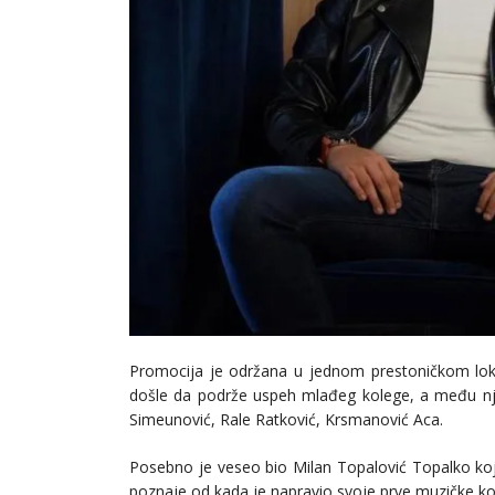
Promocija je održana u jednom prestoničkom lokal
došle da podrže uspeh mlađeg kolege, a među njima
Simeunović, Rale Ratković, Krsmanović Aca.
Posebno je veseo bio Milan Topalović Topalko ko
poznaje od kada je napravio svoje prve muzičke ko