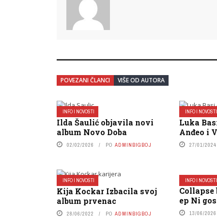
POVEZANI ČLANCI
VIŠE OD AUTORA
INFO I NOVOSTI
INFO I NOVOST
Ilda Šaulić objavila novi
Luka Bas
album Novo Doba
Anđeo i 
02/02/2026
PO
ADMINBIGBOJ
27/01/2024
INFO I NOVOSTI
INFO I NOVOST
Collapse 
Kija Kockar Izbacila svoj
ep Ni gos
album prvenac
13/06/2026
28/06/2022
PO
ADMINBIGBOJ