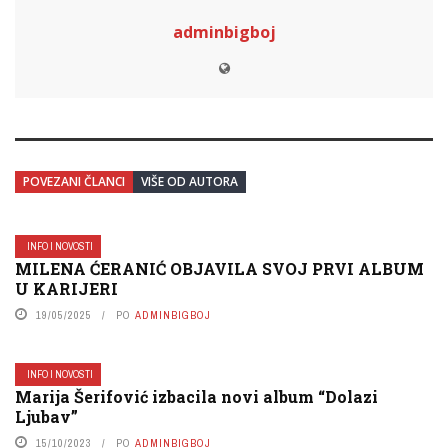
adminbigboj
POVEZANI ČLANCI
VIŠE OD AUTORA
INFO I NOVOSTI
MILENA ĆERANIĆ OBJAVILA SVOJ PRVI ALBUM
U KARIJERI
19/05/2025
PO
ADMINBIGBOJ
INFO I NOVOSTI
Marija Šerifović izbacila novi album “Dolazi
Ljubav”
15/10/2023
PO
ADMINBIGBOJ