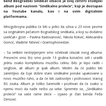
bend Beogradski sindikat izbacio je svoj četvrti studijski
album pod nazivom “Sindikalno proleće”, koji je dostupan
na Youtube kanalu, kao i na svim digitalnim
platformama.
Mnogobrojna publika će biti u prilici da uživa u 23 nove pesme
sa originalnim pečatom Bogradskog sindikata, a koji su dodatno
uveličali i gosti – Pavlina Radovanović, Nikola Rokvić, Aleksandra
Goncić, Vladimir Nišević i Gramophonedzie.
– Sa velikim nestrpljenjem smo očekivali izlazak ovog albuma.
Presrećni smo što smo posle 13 godina konačno seli i uradili
jednu ovako kompleksnu muzičku celinu. Bilo je lepo raditi i
singlove, ali album je ipak album. Mislim da će publici biti
zanimljivo da čuje dobre stare sindikalne poruke upakovane u
novo muzičko ruho, a da će biti zadovoljni i poštovaoci starog
BS zvuka. Album je toliko šarenolik i pozitivan da će svako u
njemu moći da nađe nešto za sebe. Spremite se, „Sindikalno
proleće“ na vaše rame sleće – izjavio je član benda Feđa
Dimović.