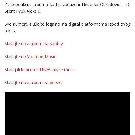
Za produkciju albuma su bili zaduženi Nebojša Obradović – DJ
Silent i Vuk Aleksić.
Sve numere slušajte legalno na digital platformama ispod ovog
teksta
Slušajte novi album na spotify
Slušajte na Youtube Music
Slušaj ili kupi na ITUNES apple music
Slušajte novi album na deezer