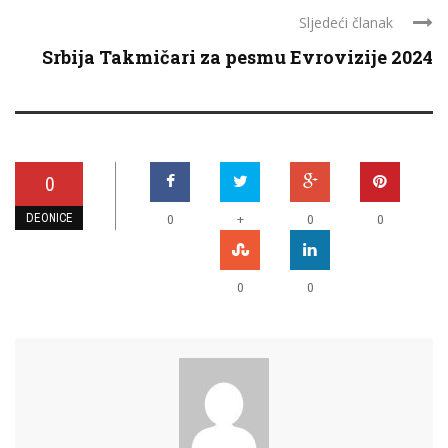
Sljedeći članak
Srbija Takmičari za pesmu Evrovizije 2024
0
DEONICE
+
0
0
0
0
0