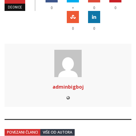
DEONICE
+
0
0
0
0
0
adminbigboj
POVEZANI ČLANCI
VIŠE OD AUTORA