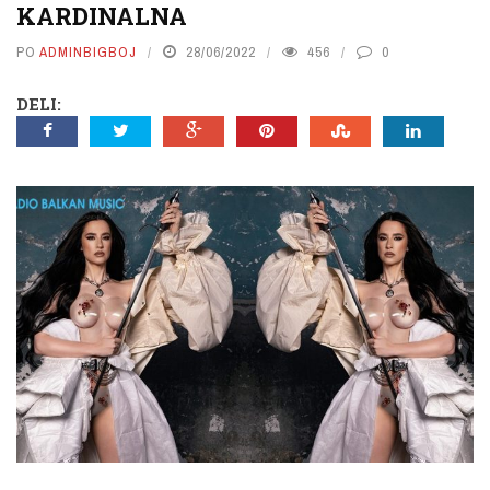
KARDINALNA
PO
ADMINBIGBOJ
28/06/2022
456
0
DELI: