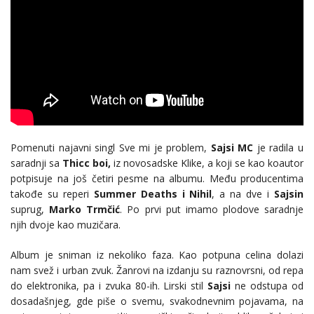
Pomenuti najavni singl Sve mi je problem,
Sajsi MC
je radila u
saradnji sa
Thicc boi,
iz novosadske Klike, a koji se kao koautor
potpisuje na još četiri pesme na albumu. Među producentima
takođe su reperi
Summer Deaths i Nihil
, a na dve i
Sajsin
suprug,
Marko Trmčić
. Po prvi put imamo plodove saradnje
njih dvoje kao muzičara.
Album je sniman iz nekoliko faza. Kao potpuna celina dolazi
nam svež i urban zvuk. Žanrovi na izdanju su raznovrsni, od repa
do elektronika, pa i zvuka 80-ih. Lirski stil
Sajsi
ne odstupa od
dosadašnjeg, gde piše o svemu, svakodnevnim pojavama, na