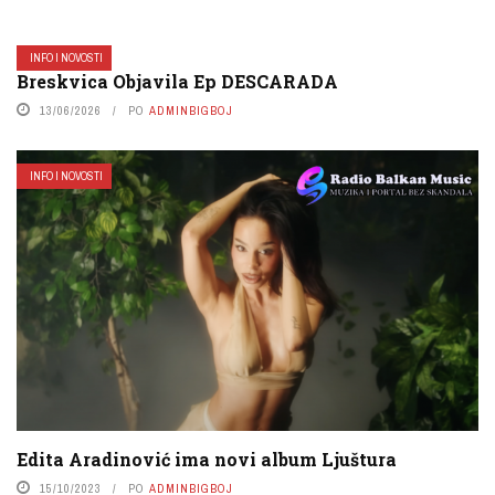
INFO I NOVOSTI
Breskvica Objavila Ep DESCARADA
13/06/2026
PO
ADMINBIGBOJ
INFO I NOVOSTI
Edita Aradinović ima novi album Ljuštura
15/10/2023
PO
ADMINBIGBOJ