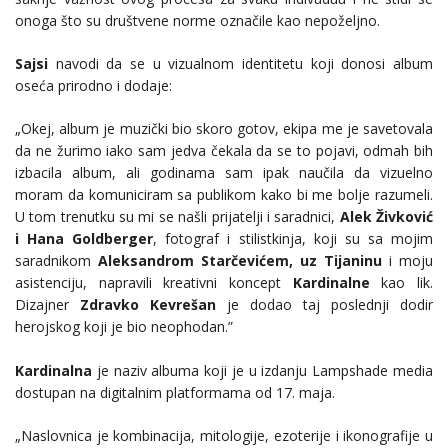
onoga što su društvene norme označile kao nepoželjno.
Sajsi
navodi da se u vizualnom identitetu koji donosi album
oseća prirodno i dodaje:
„Okej, album je muzički bio skoro gotov, ekipa me je savetovala
da ne žurimo iako sam jedva čekala da se to pojavi, odmah bih
izbacila album, ali godinama sam ipak naučila da vizuelno
moram da komuniciram sa publikom kako bi me bolje razumeli.
U tom trenutku su mi se našli prijatelji i saradnici,
Alek Živković
i Hana Goldberger
, fotograf i stilistkinja, koji su sa mojim
saradnikom
Aleksandrom Starčevićem, uz Tijaninu
i moju
asistenciju, napravili kreativni koncept
Kardinalne
kao lik.
Dizajner
Zdravko Kevrešan
je dodao taj poslednji dodir
herojskog koji je bio neophodan.”
Kardinalna
je naziv albuma koji je u izdanju Lampshade media
dostupan na digitalnim platformama od 17. maja.
„Naslovnica je kombinacija, mitologije, ezoterije i ikonografije u