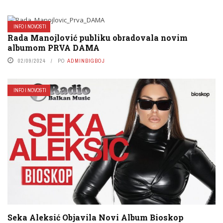
INFO I NOVOSTI
Rada Manojlović publiku obradovala novim
albumom PRVA DAMA
02/09/2024
PO
ADMINBIGBOJ
INFO I NOVOSTI
Seka Aleksić Objavila Novi Album Bioskop