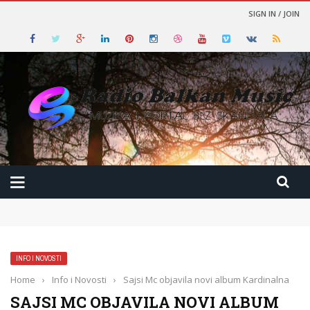
SIGN IN / JOIN
INFO I NOVOSTI
Home
›
Info i Novosti
›
Sajsi Mc objavila novi album Kardinalna
SAJSI MC OBJAVILA NOVI ALBUM