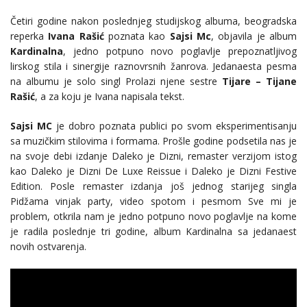
Četiri godine nakon poslednjeg studijskog albuma, beogradska
reperka
Ivana Rašić
poznata kao
Sajsi Mc
, objavila je album
Kardinalna
, jedno potpuno novo poglavlje prepoznatljivog
lirskog stila i sinergije raznovrsnih žanrova. Jedanaesta pesma
na albumu je solo singl Prolazi njene sestre
Tijare – Tijane
Rašić
, a za koju je Ivana napisala tekst.
Sajsi MC
je dobro poznata publici po svom eksperimentisanju
sa muzičkim stilovima i formama. Prošle godine podsetila nas je
na svoje debi izdanje Daleko je Dizni, remaster verzijom istog
kao Daleko je Dizni De Luxe Reissue i Daleko je Dizni Festive
Edition. Posle remaster izdanja još jednog starijeg singla
Pidžama vinjak party, video spotom i pesmom Sve mi je
problem, otkrila nam je jedno potpuno novo poglavlje na kome
je radila poslednje tri godine, album Kardinalna sa jedanaest
novih ostvarenja.