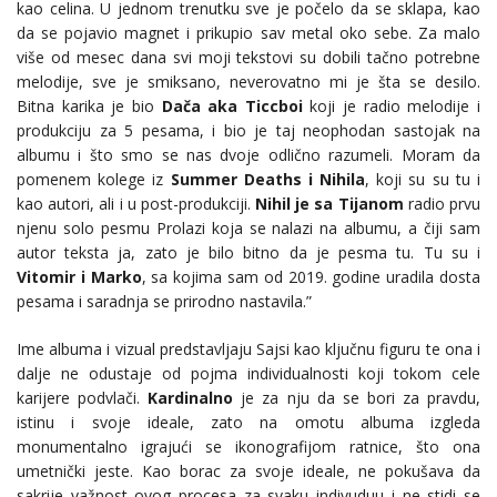
kao celina. U jednom trenutku sve je počelo da se sklapa, kao
da se pojavio magnet i prikupio sav metal oko sebe. Za malo
više od mesec dana svi moji tekstovi su dobili tačno potrebne
melodije, sve je smiksano, neverovatno mi je šta se desilo.
Bitna karika je bio
Dača aka Ticcboi
koji je radio melodije i
produkciju za 5 pesama, i bio je taj neophodan sastojak na
albumu i što smo se nas dvoje odlično razumeli. Moram da
pomenem kolege iz
Summer Deaths i Nihila
, koji su su tu i
kao autori, ali i u post-produkciji.
Nihil je sa Tijanom
radio prvu
njenu solo pesmu Prolazi koja se nalazi na albumu, a čiji sam
autor teksta ja, zato je bilo bitno da je pesma tu. Tu su i
Vitomir i Marko
, sa kojima sam od 2019. godine uradila dosta
pesama i saradnja se prirodno nastavila.”
Ime albuma i vizual predstavljaju Sajsi kao ključnu figuru te ona i
dalje ne odustaje od pojma individualnosti koji tokom cele
karijere podvlači.
Kardinalno
je za nju da se bori za pravdu,
istinu i svoje ideale, zato na omotu albuma izgleda
monumentalno igrajući se ikonografijom ratnice, što ona
umetnički jeste. Kao borac za svoje ideale, ne pokušava da
sakrije važnost ovog procesa za svaku indivuduu i ne stidi se