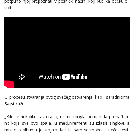
potpuno njoj prepoznatljiv pesnički način, koji publika očekuje i
voli.
O procesu stvaranja ovog svežeg ostvarenja, kao i saradnicima
Sajsi
kaže:
„Bilo je nekoliko faza rada, nisam mogla odmah da pronađem
nit koja sve ovo spaja, u međuvremenu su izlazili singlovi, a
misao o albumu je stajala. Mislila sam se možda i neće desiti