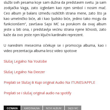
službi svih pesama koje sam dužna da predstavim svetu. Ja sam
zodijačka Vaga, zato izgledam kao njen simbol i nosim mač.
Ceo album je balans između različitih strana mene, zato što ja
kao umetničko biće, ali i kao ljudsko biće, jedino tako mogu da
funkcionišem”, završava Sajsi MC sa porukom da ovaj album
jeste u biti ona, i predstavlja većinu strana njene ličnosti, zato
kaže da ovo jeste njen ključni kardinalni reprezent.
U narednim mesecima očekuje se i promocija albuma, kao i
video prezentacija albuma kroz video spotove
Slušaj Legalno Na Youtobe
Slušaj Legalno Na Deezer
Preplati se Slušaj ili Kupi original Audio Na ITUNES/APPLE
Preplati se i slušaj original audio na spotify
OZNAKA
KARDINALNA
NOVI ALBUM
SAJSI MC