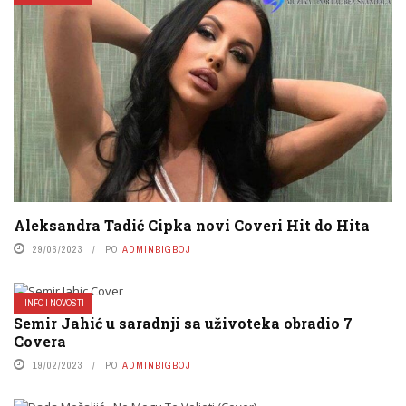
Aleksandra Tadić Cipka novi Coveri Hit do Hita
29/06/2023
PO
ADMINBIGBOJ
INFO I NOVOSTI
Semir Jahić u saradnji sa uživoteka obradio 7
Covera
19/02/2023
PO
ADMINBIGBOJ