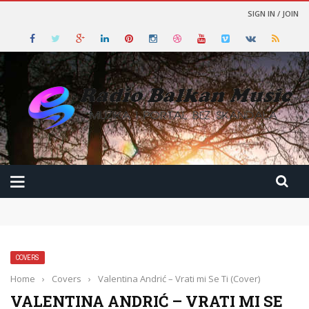
SIGN IN / JOIN
COVERS
Home
›
Covers
›
Valentina Andrić – Vrati mi Se Ti (Cover)
VALENTINA ANDRIĆ – VRATI MI SE