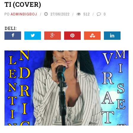
TI (COVER)
PO
ADMINBIGBOJ
27/06/2022
512
0
DELI: