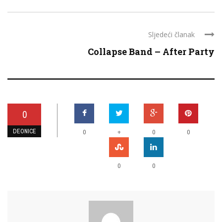
Sljedeći članak
Collapse Band – After Party
0
DEONICE
+
0
0
0
0
0