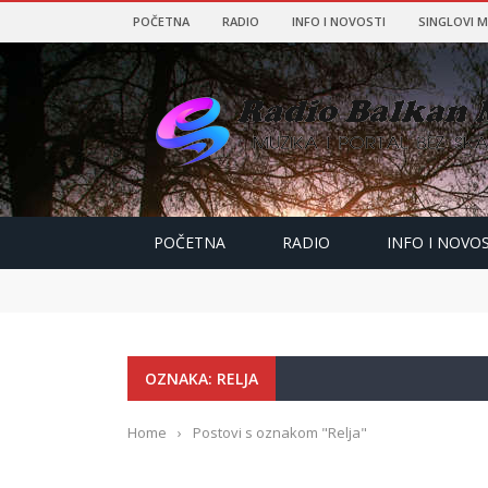
POČETNA
RADIO
INFO I NOVOSTI
SINGLOVI 
POČETNA
RADIO
INFO I NOVOS
OZNAKA: RELJA
Home
›
Postovi s oznakom "Relja"