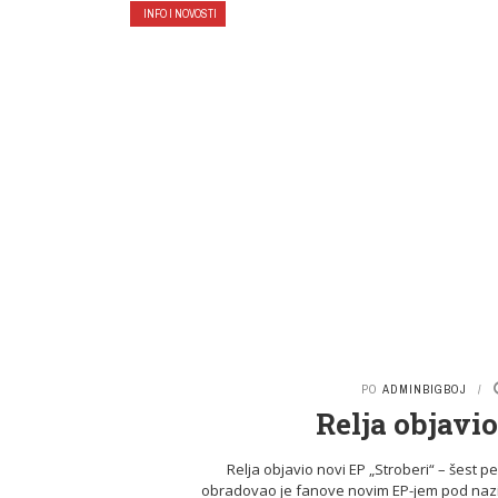
INFO I NOVOSTI
PO
ADMINBIGBOJ
Relja objavio
Relja objavio novi EP „Stroberi“ – šest 
obradovao je fanove novim EP-jem pod naziv