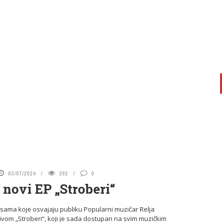
03/07/2024
292
0
 novi EP „Stroberi“
pesama koje osvajaju publiku Popularni muzičar Relja
om „Stroberi“, koji je sada dostupan na svim muzičkim