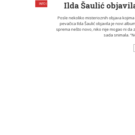
Ilda Šaulić objav
INFO I NOVOSTI
INFO I NOVOSTI
Posle nekoliko misterioznih objava kojim
SINGLOVI MUZIKA
pevačica Ilda Šaulić objavila je novi alb
sprema nešto novo, niko nije mogao ni da za
COVERS
sada snimala. “N