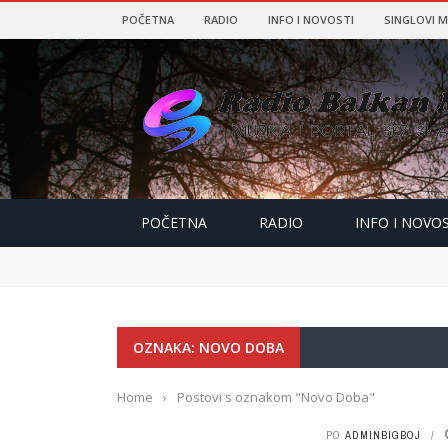
POČETNA
RADIO
INFO I NOVOSTI
SINGLOVI 
Top Izbornik
POČETNA
RADIO
INFO I NOVOSTI
POČETNA
RADIO
INFO I NOVOS
SINGLOVI MUZIKA
COVERS
Glavni izbornik
OZNAKA: NOVO DOBA
POČETNA
Home
›
Postovi s oznakom "Novo Doba"
RADIO
PO
ADMINBIGBOJ