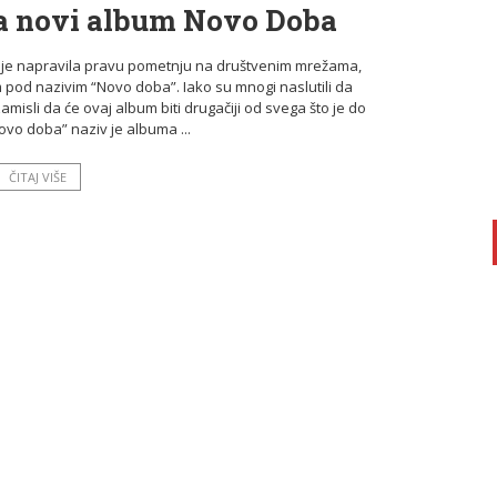
ila novi album Novo Doba
a je napravila pravu pometnju na društvenim mrežama,
um pod nazivim “Novo doba”. Iako su mnogi naslutili da
misli da će ovaj album biti drugačiji od svega što je do
ovo doba” naziv je albuma ...
ČITAJ VIŠE