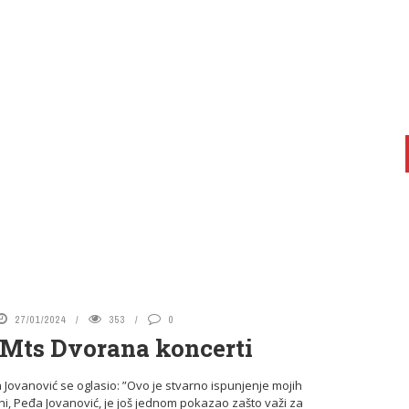
27/01/2024
353
0
Mts Dvorana koncerti
ovanović se oglasio: ”Ovo je stvarno ispunjenje mojih
, Peđa Jovanović, je još jednom pokazao zašto važi za