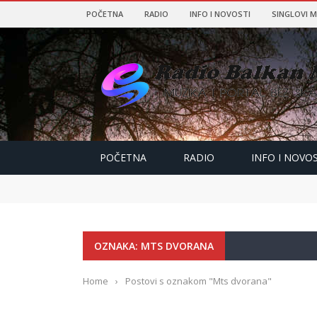
POČETNA
RADIO
INFO I NOVOSTI
SINGLOVI 
POČETNA
RADIO
INFO I NOVOS
OZNAKA: MTS DVORANA
Home
›
Postovi s oznakom "Mts dvorana"