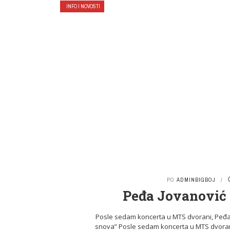
INFO I NOVOSTI
PO
ADMINBIGBOJ
Peđa Jovanović 
Posle sedam koncerta u MTS dvorani, Peđa J
snova” Posle sedam koncerta u MTS dvorani