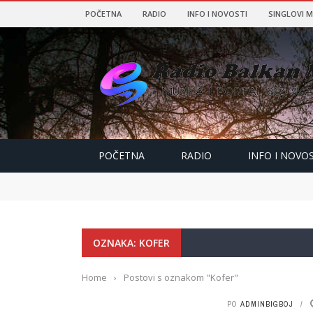
POČETNA
RADIO
INFO I NOVOSTI
SINGLOVI 
POČETNA
RADIO
INFO I NOVOS
OZNAKA: KOFER
Home
›
Postovi s oznakom "Kofer"
PO
ADMINBIGBOJ