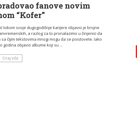
obradovao fanove novim
om “Kofer”
ić tokom svoje dugogodišnje karijere objavio je brojne
vanvremenskih, a razlog za to pronalazimo u činjenici da
sa čijim tekstovima mnogi mogu da se poistovete. Iako
o godina objavio albume koji su ...
ČITAJ VIŠE