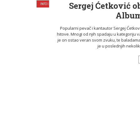
Sergej Ćetković 
INFO I NOVOSTI
Album
Popularni pevač i kantautor Sergej Ćetkov
hitove. Mnogi od njih spadaju u kategoriju 
je on ostao veran svom zvuku, te baladama 
je u poslednjih nekolik