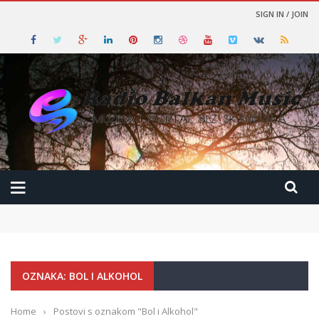
SIGN IN / JOIN
OZNAKA: BOL I ALKOHOL
Home
›
Postovi s oznakom "Bol i Alkohol"