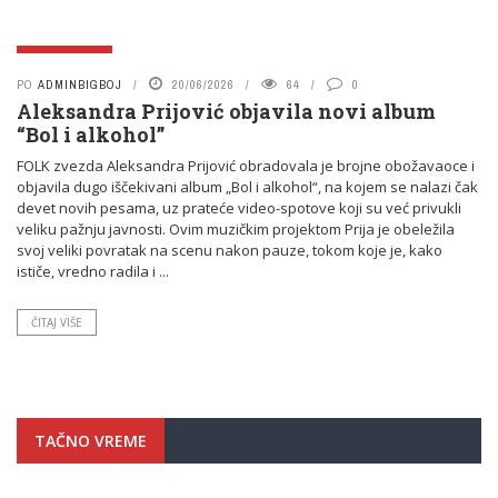
INFO I NOVOSTI
PO
ADMINBIGBOJ
20/06/2026
64
0
Aleksandra Prijović objavila novi album
“Bol i alkohol”
FOLK zvezda Aleksandra Prijović obradovala je brojne obožavaoce i
objavila dugo iščekivani album „Bol i alkohol“, na kojem se nalazi čak
devet novih pesama, uz prateće video-spotove koji su već privukli
veliku pažnju javnosti. Ovim muzičkim projektom Prija je obeležila
svoj veliki povratak na scenu nakon pauze, tokom koje je, kako
ističe, vredno radila i ...
ČITAJ VIŠE
TAČNO VREME