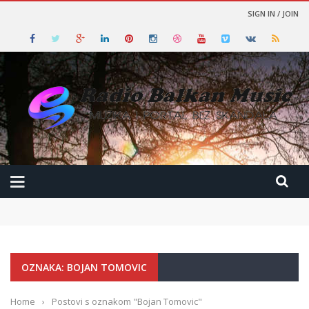
SIGN IN / JOIN
OZNAKA: BOJAN TOMOVIC
Home
›
Postovi s oznakom "Bojan Tomovic"