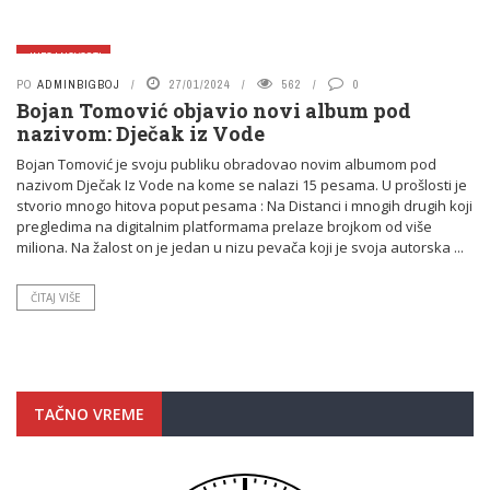
INFO I NOVOSTI
PO
ADMINBIGBOJ
27/01/2024
562
0
Bojan Tomović objavio novi album pod
nazivom: Dječak iz Vode
Bojan Tomović je svoju publiku obradovao novim albumom pod
nazivom Dječak Iz Vode na kome se nalazi 15 pesama. U prošlosti je
stvorio mnogo hitova poput pesama : Na Distanci i mnogih drugih koji
pregledima na digitalnim platformama prelaze brojkom od više
miliona. Na žalost on je jedan u nizu pevača koji je svoja autorska ...
ČITAJ VIŠE
TAČNO VREME