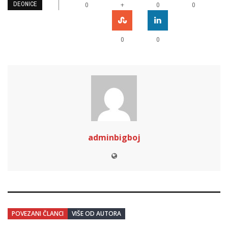
DEONICE
+
0
0
0
0
0
adminbigboj
POVEZANI ČLANCI
VIŠE OD AUTORA