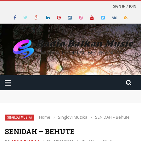
SIGN IN / JOIN
Home
›
Singlovi Muzika
›
SENIDAH – Behute
SINGLOVI MUZIKA
SENIDAH – BEHUTE