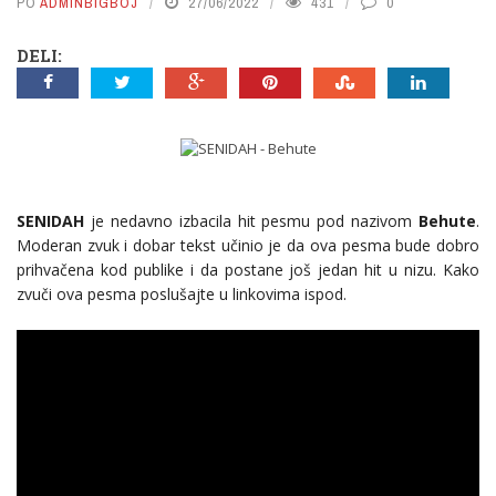
PO
ADMINBIGBOJ
27/06/2022
431
0
DELI:
SENIDAH
je nedavno izbacila hit pesmu pod nazivom
Behute
.
Moderan zvuk i dobar tekst učinio je da ova pesma bude dobro
prihvačena kod publike i da postane još jedan hit u nizu. Kako
zvuči ova pesma poslušajte u linkovima ispod.