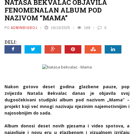
NATAŠA BEKVALAC OBJAVILA
FENOMENALAN ALBUM POD
NAZIVOM “MAMA”
PO
ADMINBIGBOJ
19/10/2025
168
0
DELI:
Nakon gotovo deset godina glazbene pauze, pop
zvijezda Nataša Bekvalac danas je objavila svoj
dugoočekivani studijski album pod nazivom „Mama“ –
projekt koji već mnogi nazivaju njezinim najemotivnijim i
najosobnijim do sada.
Album donosi deset novih pjesama i video spotova, a
najavljuje i novu eru u glazbenom i vizualnom izričaju