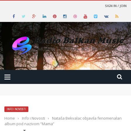
SIGN IN / JOIN
INFO I NOVOSTI
Home
›
Info i Novosti
›
Nataša Bekvalac objavila fenomenalan
album pod nazivom “Mama”