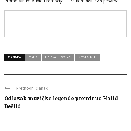
Promo Album Audio Promocija U kretkom delu svih pesama
OZNAKA
MAMA
NATASA BEKVALAC
NOVI ALBUM
Prethodni članak
Odlazak muzičke legende preminuo Halid
Bešlić