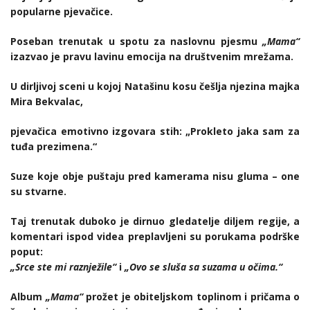
popularne pjevačice.
Poseban trenutak u spotu za naslovnu pjesmu
„Mama“
izazvao je pravu lavinu emocija na društvenim mrežama.
U dirljivoj sceni u kojoj Natašinu kosu češlja njezina majka
Mira Bekvalac,
pjevačica emotivno izgovara stih: „Prokleto jaka sam za
tuđa prezimena.“
Suze koje obje puštaju pred kamerama nisu gluma – one
su stvarne.
Taj trenutak duboko je dirnuo gledatelje diljem regije, a
komentari ispod videa preplavljeni su porukama podrške
poput:
„Srce ste mi raznježile“
i
„Ovo se sluša sa suzama u očima.“
Album
„Mama“
prožet je obiteljskom toplinom i pričama o