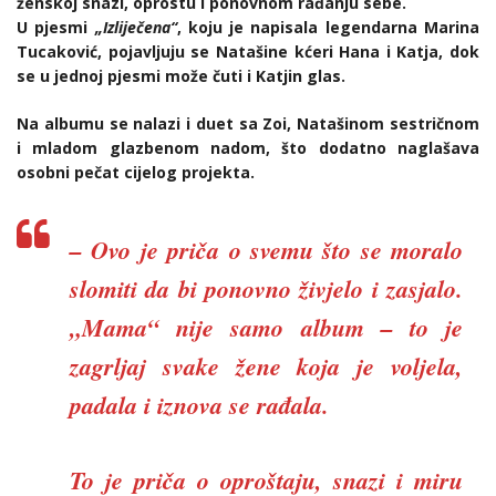
ženskoj snazi, oprostu i ponovnom rađanju sebe.
U pjesmi
„Izliječena“
, koju je napisala legendarna Marina
Tucaković, pojavljuju se Natašine kćeri Hana i Katja, dok
se u jednoj pjesmi može čuti i Katjin glas.
Na albumu se nalazi i duet sa Zoi, Natašinom sestričnom
i mladom glazbenom nadom, što dodatno naglašava
osobni pečat cijelog projekta.
– Ovo je priča o svemu što se moralo
slomiti da bi ponovno živjelo i zasjalo.
„Mama“ nije samo album – to je
zagrljaj svake žene koja je voljela,
padala i iznova se rađala.
To je priča o oproštaju, snazi i miru