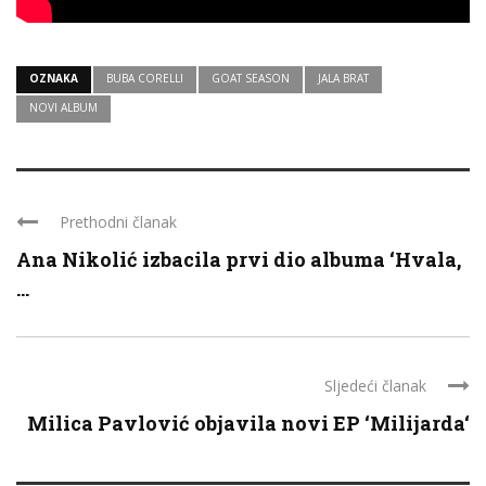
OZNAKA
BUBA CORELLI
GOAT SEASON
JALA BRAT
NOVI ALBUM
Prethodni članak
Ana Nikolić izbacila prvi dio albuma ‘Hvala,
...
Sljedeći članak
Milica Pavlović objavila novi EP ‘Milijarda‘