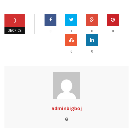
0
DEONICE
+
0
0
0
0
0
adminbigboj