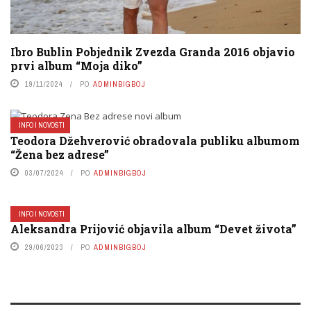
Ibro Bublin Pobjednik Zvezda Granda 2016 objavio
prvi album “Moja diko”
19/11/2024
PO
ADMINBIGBOJ
INFO I NOVOSTI
Teodora Džehverović obradovala publiku albumom
“Žena bez adrese”
03/07/2024
PO
ADMINBIGBOJ
INFO I NOVOSTI
Aleksandra Prijović objavila album “Devet života”
29/06/2023
PO
ADMINBIGBOJ