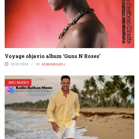
Voyage objavio album ‘Guns N Roses’
03/07/2024
PO
ADMINBIGBOJ
INFO I NOVOSTI