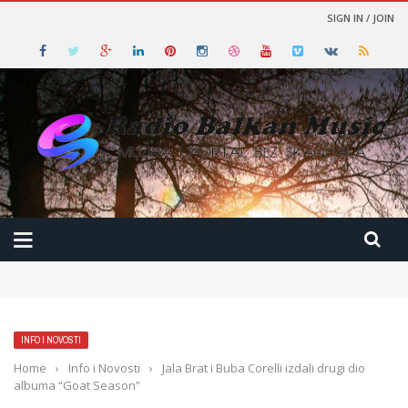
SIGN IN / JOIN
INFO I NOVOSTI
Home
›
Info i Novosti
›
Jala Brat i Buba Corelli izdali drugi dio
albuma “Goat Season”